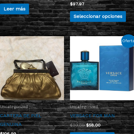
$
97.97
en
Leer más
la
Seleccionar opciones
pág
de
El
El
pro
¡Ofert
precio
precio
original
actual
era:
es:
$90.00.
$58.00.
Uncategorized
Uncategorized
CARTERA DE PIEL
VERSACE FOR MAN
GENUINA
$
90.00
$
58.00
$
106.99