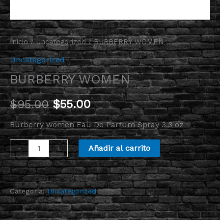
Inicio
/
Uncategorized
/ BURBERRY WOMEN
Uncategorized
BURBERRY WOMEN
$
95.00
$
55.00
Burberry
women
Eau De Parfum Spray 3.3 oz
Añadir al carrito
-
+
Categoría:
Uncategorized