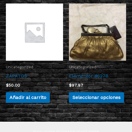
Est
pro
tie
múl
var
Las
opc
Uncategorized
Uncategorized
se
ZAPATOS
Elementor #6278
pu
ele
$
50.00
$
97.97
en
Añadir al carrito
Seleccionar opciones
la
pág
de
pro