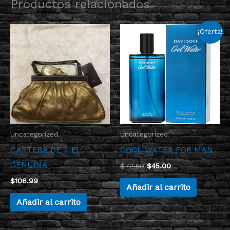
Productos relacionados
El
El
¡Oferta!
precio
precio
original
actual
era:
es:
$72.50.
$45.00.
Uncategorized
Uncategorized
CARTERA DE PIEL
COOL WATER FOR MAN
GENUINA
$
72.50
$
45.00
$
106.99
Añadir al carrito
Añadir al carrito